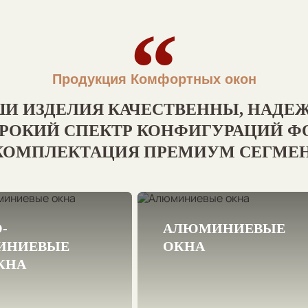
Продукция Комфортных окон
И ИЗДЕЛИЯ КАЧЕСТВЕННЫ, НАДЕ
РОКИЙ СПЕКТР КОНФИГУРАЦИЙ Ф
КОМПЛЕКТАЦИЯ ПРЕМИУМ СЕГМЕ
-
ДЕРЕВО-
АЛЮМИНИЕВЫЕ
АЛЮМИНИЕВ
ИНИЕВЫЕ
ЛЮМИНИЕВЫЕ
ОКНА
ОК
КНА
ЕВРООКНА
асота дерева внутри
помещения и защита