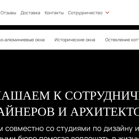
Отзывы
Доставка
Контакты
Сотрудничество
о-алюминиевые окна
Исторические окна
Остекление кот
ЛАШАЕМ К СОТРУДНИЧ
АЙНЕРОВ И АРХИТЕКТ
 совместно со студиями по дизайну 
ными бюро помогая воплощать в жизнь