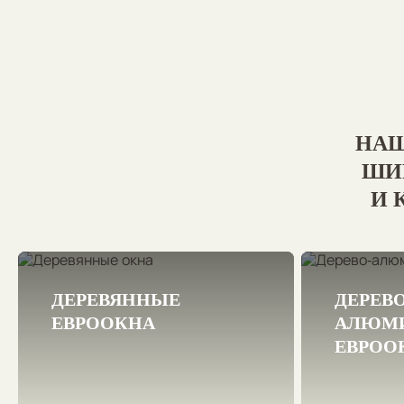
НАШ
ШИ
И 
ДЕРЕВЯННЫЕ
ДЕРЕВЯННЫЕ
ДЕРЕВО
ЕВРООКНА
ЕВРООКНА
АЛЮМ
А
ЕВРОО
Эстетичные и экологичные
окна из двересины дуба,
Кр
сосны или лиственницы на