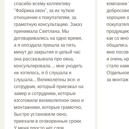
спасибо всему коллективу
компании 
"Фабрика окон", за их чуткое
добросове
отношение к покупателям, за
хорошее о
грамотную консультацию. Заказ
покупател
принимала Светлана. Мы
продукцию
договаривались на одно время,
как со мн
а я опоздала пришла за пять
общались 
минут до закрытия и целый час
мне посов
она рассказывала про окна,
и очень н
консультировала ... мне уходить
стало нам
не хотелось, я б слушала и
Отдельное
слушала... Великолепны все: и
за монтаж
сотрудник, который приезжал на
замер и сотрудники, которые
изготовили великолепное окно и
монтажники, которые грамотно,
быстро установили окно,
приехали в оговоренные сроки.
У меня просто нет слов...