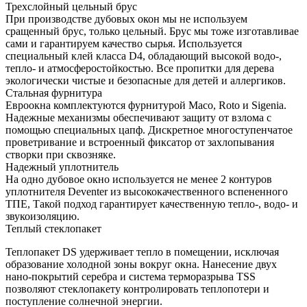
Трехслойный цельный брус
При производстве дубовых окон мы не используем
сращенный брус, только цельный. Брус мы тоже изготавливае
сами и гарантируем качество сырья. Используется
специальный клей класса D4, обладающий высокой водо-,
тепло- и атмосферостойкостью. Все пропитки для дерева
экологически чистые и безопасные для детей и аллергиков.
Стальная фурнитура
Евроокна комплектуются фурнитурой Maco, Roto и Sigenia.
Надежные механизмы обеспечивают защиту от взлома с
помощью специальных цапф. Дискретное многоступенчатое
проветривание и встроенный фиксатор от захлопывания
створки при сквозняке.
Надежный уплотнитель
На одно дубовое окно используется не менее 2 контуров
уплотнителя Deventer из высококачественного вспененного
ТПЕ, Такой подход гарантирует качественную тепло-, водо- и
звукоизоляцию.
Теплый стеклопакет
Теплопакет DS удерживает тепло в помещении, исключая
образование холодной зоны вокруг окна. Нанесение двух
нано-покрытий серебра и система терморазрыва TSS
позволяют стеклопакету контролировать теплопотери и
поступление солнечной энергии.