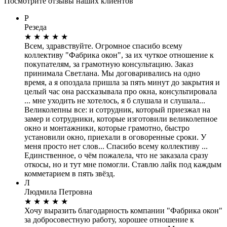
Посмотрите отзывы наших клиентов
Р
Резеда
★
★
★
★
★
Всем, здравствуйте. Огромное спасибо всему
коллективу "Фабрика окон", за их чуткое отношение к
покупателям, за грамотную консультацию. Заказ
принимала Светлана. Мы договаривались на одно
время, а я опоздала пришла за пять минут до закрытия и
целый час она рассказывала про окна, консультировала
... мне уходить не хотелось, я б слушала и слушала...
Великолепны все: и сотрудник, который приезжал на
замер и сотрудники, которые изготовили великолепное
окно и монтажники, которые грамотно, быстро
установили окно, приехали в оговоренные сроки. У
меня просто нет слов... Спасибо всему коллективу ...
Единственное, о чём пожалела, что не заказала сразу
откосы, но и тут мне помогли. Ставлю лайк под каждым
комметарием в пять звёзд.
Л
Людмила Петровна
★
★
★
★
★
Хочу выразить благодарность компании "Фабрика окон"
за добросовестную работу, хорошее отношение к